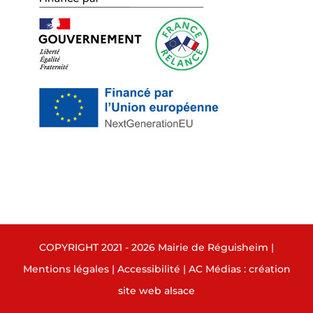
COPYRIGHT 2021 - 2026 Mairie de Réguisheim |
Mentions légales
|
Accessibilité
|
AC Médias : création
site web alsace