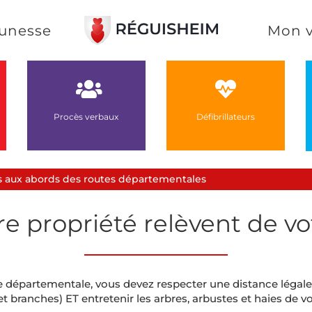
unesse
Mon v
Procès verbaux
Défibrillateurs
ées aux abords des routes départementales
re propriété relèvent de vo
te départementale, vous devez respecter une distance léga
et branches) ET entretenir les arbres, arbustes et haies de v