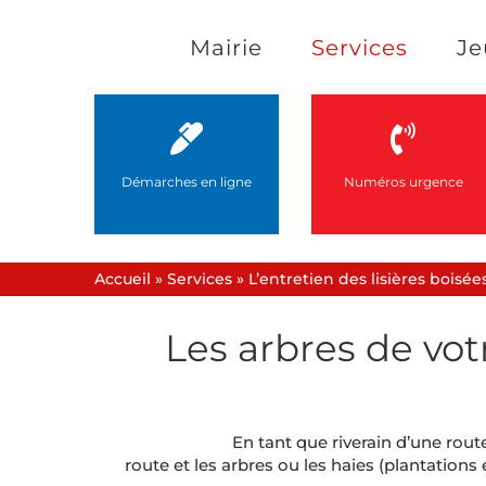
Passer
Mairie
Services
Je
au
contenu
Démarches en ligne
Numéros urgence
Accueil
»
Services
»
L’entretien des lisières bois
Les arbres de vot
En tant que riverain d’une rou
route et les arbres ou les haies (plantations 