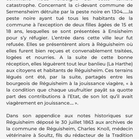
catastrophe. Concernant la ci-devant commune de
Sermensheim détruite par la peste noire en 1304……la
peste noire ayant tué tous les habitants de la
commune à l’exception de deux filles âgées de 15 et
18 ans, lesquelles se sont présentées à Ensisheim
pour s’y réfugier. L’entrée dans cette ville leur fut
refusée. Elles se présentèrent alors à Réguisheim où
elles furent bien reçues et convenablement traitées,
logées et nourries. A la suite de cette bonne
réception, elles léguèrent tout leur banlieu (La Harthe)
aux citoyens et habitants de Réguisheim. Ces terrains
légués ont été, par la suite, partagés entre les
bourgeois de Réguisheim à la jouissance viagère, « à
la condition que chaque usufruitier payât sa quotte
part des contributions à l’Etat, de son lot qu’il avait
viagèrement en jouissance…. ».
Dans son appendice aux notes historiques sur
Réguisheim déposé le 30 juillet 1863 aux archives de
la commune de Réguisheim, Charles Knoll, médecin
vétérinaire à Soultz, fils du rédacteur de la Tradition