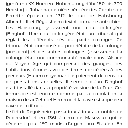
(gehören) XX Hueben (Huben = ungefähr 180 bis 200
Hecktar) ». Johanna, dernière héritière des Comtes de
Ferrette épousa en 1312 le duc de Habsbourg
Albrecht II et Réguisheim devint domaine autrichien.
Les Habsbourg y avaient une cour colongère
(Binghof). Une cour colongère était un tribunal qui
réglait les différents nés du pacte colonger. Ce
tribunal était composé du propriétaire de la colonge
(président) et des autres colongers (assesseurs). La
colonge était une communauté rurale dans l’Alsace
du Moyen Age qui comprenait des granges, des
habitations, écuries avec des terres concédées à des
preneurs (Huber) moyennant le paiement du cens ou
de prestations annuelles. Il semble qu’un Dinghof
était installé dans la propriété voisine de la Tour. Cet
immeuble est encore nommé par la population la
maison des « Zehntel Herren » et la cave est appelée «
cave de la dîme ».
Le fief de Réguisheim passa tour à tour aux nobles de
Rodersdorf et en 1361 à ceux de Masevaux qui le
cédèrent pour 190 marks d’argent aux Staufen. En