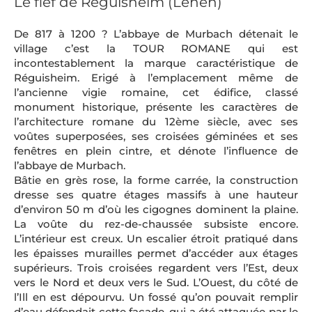
Le fief de Réguisheim (Lehen)
De 817 à 1200 ? L’abbaye de Murbach détenait le
village c’est la TOUR ROMANE qui est
incontestablement la marque caractéristique de
Réguisheim. Erigé à l’emplacement même de
l’ancienne vigie romaine, cet édifice, classé
monument historique, présente les caractères de
l’architecture romane du 12ème siècle, avec ses
voûtes superposées, ses croisées géminées et ses
fenêtres en plein cintre, et dénote l’influence de
l’abbaye de Murbach.
Bâtie en grès rose, la forme carrée, la construction
dresse ses quatre étages massifs à une hauteur
d’environ 50 m d’où les cigognes dominent la plaine.
La voûte du rez-de-chaussée subsiste encore.
L’intérieur est creux. Un escalier étroit pratiqué dans
les épaisses murailles permet d’accéder aux étages
supérieurs. Trois croisées regardent vers l’Est, deux
vers le Nord et deux vers le Sud. L’Ouest, du côté de
l’Ill en est dépourvu. Un fossé qu’on pouvait remplir
d’eau défendait cette façade, qui a été attaquée par le