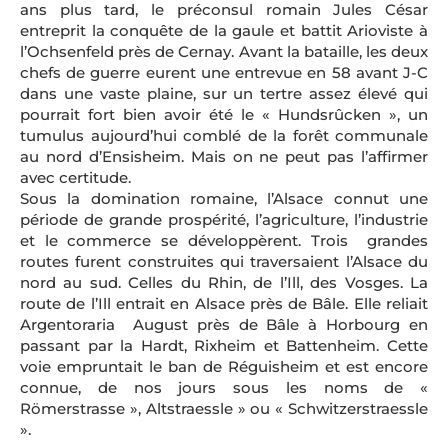
ans plus tard, le préconsul romain Jules César
entreprit la conquête de la gaule et battit Arioviste à
l’Ochsenfeld près de Cernay. Avant la bataille, les deux
chefs de guerre eurent une entrevue en 58 avant J-C
dans une vaste plaine, sur un tertre assez élevé qui
pourrait fort bien avoir été le « Hundsrûcken », un
tumulus aujourd’hui comblé de la forêt communale
au nord d’Ensisheim. Mais on ne peut pas l’affirmer
avec certitude.
Sous la domination romaine, l’Alsace connut une
période de grande prospérité, l’agriculture, l’industrie
et le commerce se développèrent. Trois grandes
routes furent construites qui traversaient l’Alsace du
nord au sud. Celles du Rhin, de l’Ill, des Vosges. La
route de l’Ill entrait en Alsace près de Bâle. Elle reliait
Argentoraria August près de Bâle à Horbourg en
passant par la Hardt, Rixheim et Battenheim. Cette
voie empruntait le ban de Réguisheim et est encore
connue, de nos jours sous les noms de «
Römerstrasse », Altstraessle » ou « Schwitzerstraessle
».