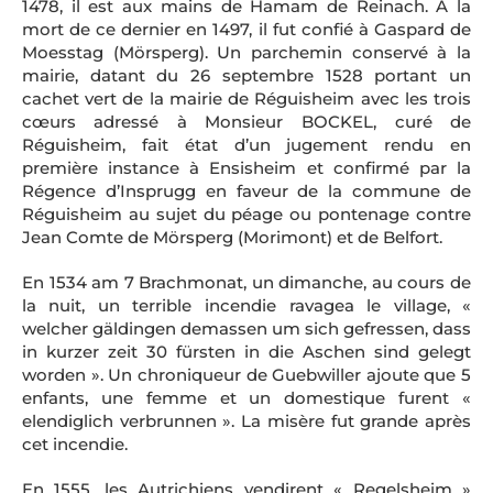
1478, il est aux mains de Hamam de Reinach. A la
mort de ce dernier en 1497, il fut confié à Gaspard de
Moesstag (Mörsperg). Un parchemin conservé à la
mairie, datant du 26 septembre 1528 portant un
cachet vert de la mairie de Réguisheim avec les trois
cœurs adressé à Monsieur BOCKEL, curé de
Réguisheim, fait état d’un jugement rendu en
première instance à Ensisheim et confirmé par la
Régence d’Insprugg en faveur de la commune de
Réguisheim au sujet du péage ou pontenage contre
Jean Comte de Mörsperg (Morimont) et de Belfort.
En 1534 am 7 Brachmonat, un dimanche, au cours de
la nuit, un terrible incendie ravagea le village, «
welcher gäldingen demassen um sich gefressen, dass
in kurzer zeit 30 fürsten in die Aschen sind gelegt
worden ». Un chroniqueur de Guebwiller ajoute que 5
enfants, une femme et un domestique furent «
elendiglich verbrunnen ». La misère fut grande après
cet incendie.
En 1555, les Autrichiens vendirent « Regelsheim »