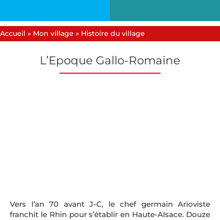
Accueil
»
Mon village
»
Histoire du village
L’Epoque Gallo-Romaine
Vers l’an 70 avant J-C, le chef germain Arioviste
franchit le Rhin pour s’établir en Haute-Alsace. Douze