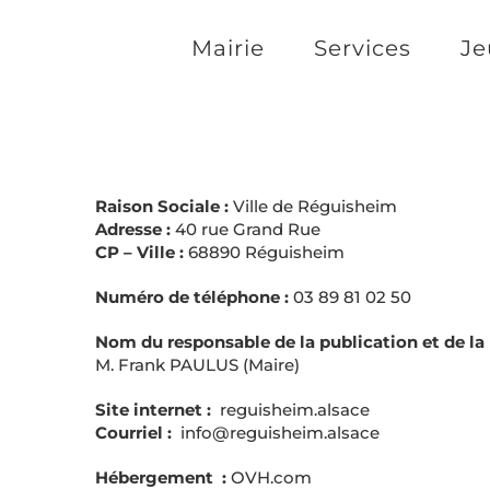
Passer
Mairie
Services
Je
au
contenu
Raison Sociale :
Ville de Réguisheim
Adresse :
40 rue Grand Rue
CP – Ville :
68890 Réguisheim
Numéro de téléphone :
03 89 81 02 50
Nom du responsable
de la publication et de la
M. Frank PAULUS (Maire)
Site internet :
reguisheim.alsace
Courriel :
info@reguisheim.alsace
Hébergement :
OVH.com