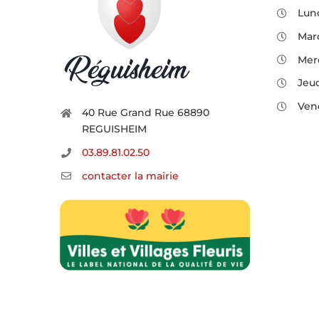
Lund
Mard
Merc
Jeud
Vend
40 Rue Grand Rue 68890
REGUISHEIM
03.89.81.02.50
contacter la mairie