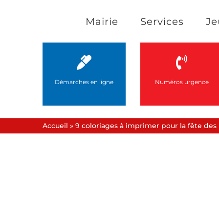
Passer
Mairie
Services
Je
au
contenu
Démarches en ligne
Numéros urgence
Accueil
»
9 coloriages à imprimer pour la fête des