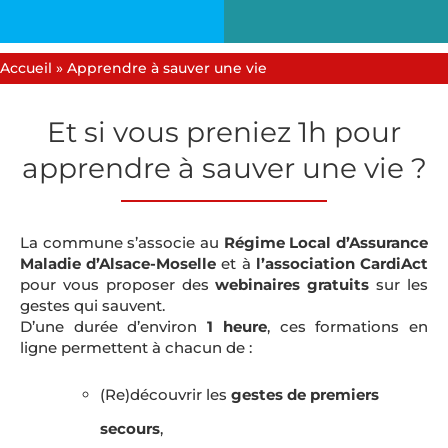
Accueil
»
Apprendre à sauver une vie
Et si vous preniez 1h pour
apprendre à sauver une vie ?
La commune s’associe au
Régime Local d’Assurance
Maladie d’Alsace-Moselle
et à
l’association CardiAct
pour vous proposer des
webinaires gratuits
sur les
gestes qui sauvent.
D’une durée d’environ
1 heure
, ces formations en
ligne permettent à chacun de :
(Re)découvrir les
gestes de premiers
secours
,