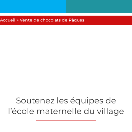
Accueil
»
Vente de chocolats de Pâques
Soutenez les équipes de
l’école maternelle du village