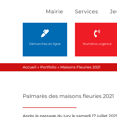
Passer
Mairie
Services
Je
au
contenu
Démarches en ligne
Numéros urgence
Accueil
»
Portfolio
»
Maisons Fleuries 2021
Palmarès des maisons fleuries 2021
Après le passage du jury le samedi 17 juillet 202