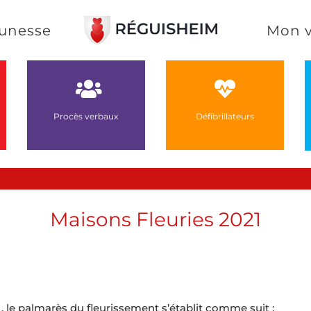
unesse
Mon v
Procès verbaux
Défibrillateurs
Maisons Fleuries 2021
1, le palmarès du fleurissement s’établit comme suit :