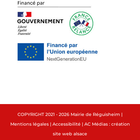
COPYRIGHT 2021 - 2026 Mairie de Réguisheim |
Mentions légales
|
Accessibilité
|
AC Médias : création
site web alsace